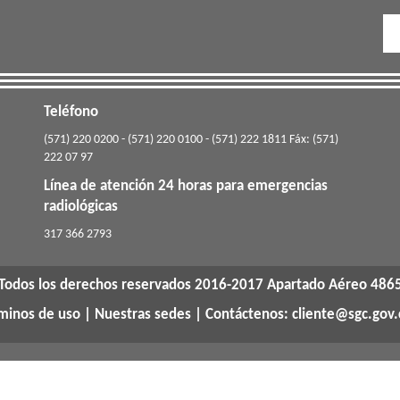
Teléfono
(571) 220 0200 - (571) 220 0100 - (571) 222 1811 Fáx: (571)
222 07 97
Línea de atención 24 horas para emergencias
radiológicas
​317 366 2793
Todos los derechos reservados 2016-2017 Apartado Aéreo 486
rminos de uso
|
Nuestras sedes
| Contáctenos: cliente@sgc.gov.