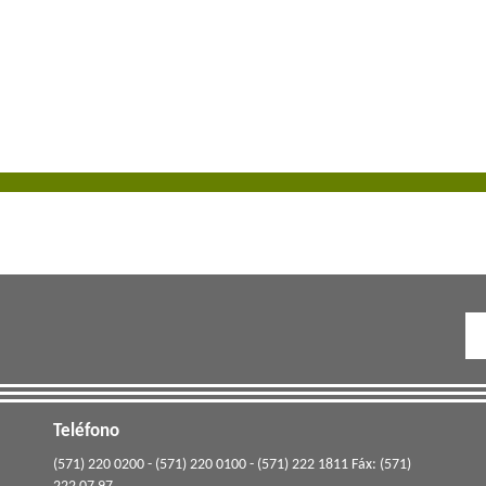
Teléfono
(571) 220 0200 - (571) 220 0100 - (571) 222 1811 Fáx: (571)