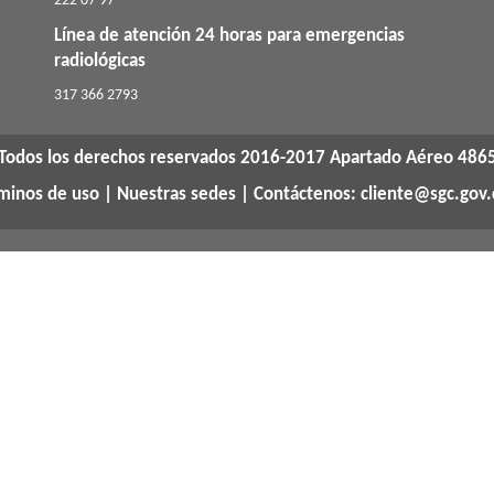
222 07 97
Línea de atención 24 horas para emergencias
radiológicas
​317 366 2793
Todos los derechos reservados 2016-2017 Apartado Aéreo 486
rminos de uso
|
Nuestras sedes
| Contáctenos: cliente@sgc.gov.