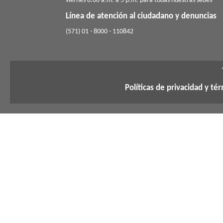
viernes 8.00 a.m. a 5 p.m. para todas nuestras sedes
Línea de atención al ciudadano y denuncias
(571) 01 - 8000 - 110842
Políticas de privacidad y té