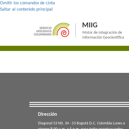
Omitir los comandos de cinta
Saltar al contenido principal
MIIG
Motor de Integración de
Información Geocientífica
Dirección
​​​Diagonal 53 N0. 34 - 53 Bogotá D.C. Colombia Lunes a