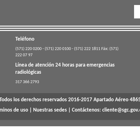
Teléfono
(571) 220 0200 - (571) 220 0100 - (571) 222 1811 Fáx: (571)
222 07 97
Línea de atención 24 horas para emergencias
radiológicas
​317 366 2793
Todos los derechos reservados 2016-2017 Apartado Aéreo 486
rminos de uso
|
Nuestras sedes
| Contáctenos: cliente@sgc.gov.