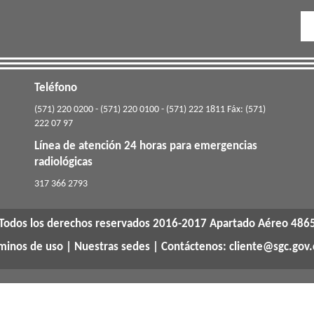
Teléfono
(571) 220 0200 - (571) 220 0100 - (571) 222 1811 Fáx: (571)
222 07 97
Línea de atención 24 horas para emergencias
radiológicas
​317 366 2793
Todos los derechos reservados 2016-2017 Apartado Aéreo 486
rminos de uso
|
Nuestras sedes
| Contáctenos: cliente@sgc.gov.