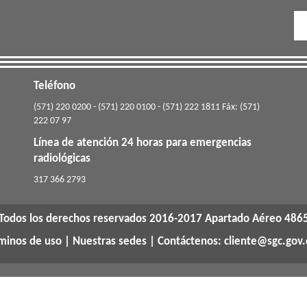
Teléfono
(571) 220 0200 - (571) 220 0100 - (571) 222 1811 Fáx: (571)
222 07 97
Línea de atención 24 horas para emergencias
radiológicas
​317 366 2793
Todos los derechos reservados 2016-2017 Apartado Aéreo 486
rminos de uso
|
Nuestras sedes
| Contáctenos: cliente@sgc.gov.